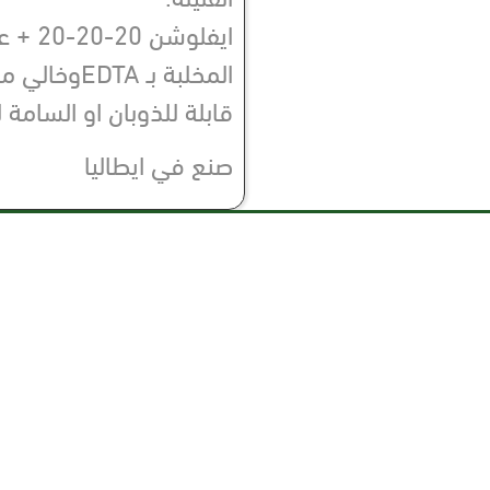
ايفلوش
المخلبة بـ 
قابلة للذوبان او السامة ل
صنع في ايطاليا
ية
تواصل معنا من خلال
WWW.ryad-oasis.com
ا
nfo@greenoasis-ksa.com
ن
0112571177
المكتب الرئيسي:الرياض الملز