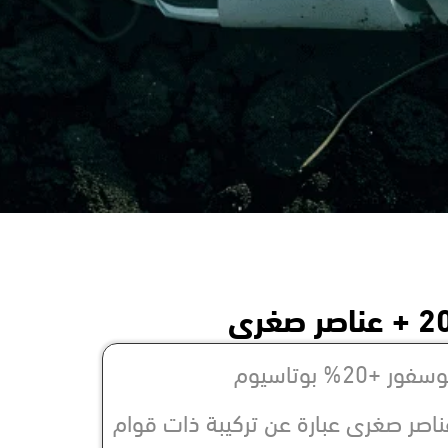
شن 20-20-20 + عناصر صغرى عبارة عن تركيبة ذات قوام