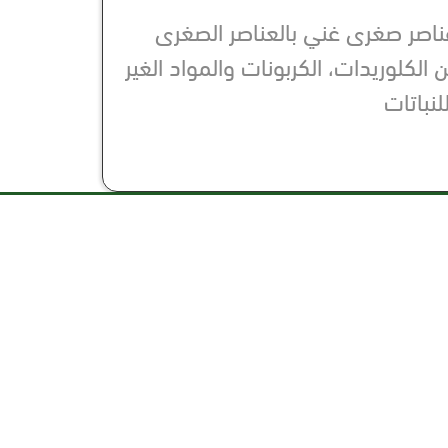
ن 20-20-20 + عناصر صغرى غني بالعناصر الصغرى
EDTAوخالي من الكلوريدات، الكربونات والمواد الغير
لنباتات
تابعنا عبر منصاتنا
i
- شارع