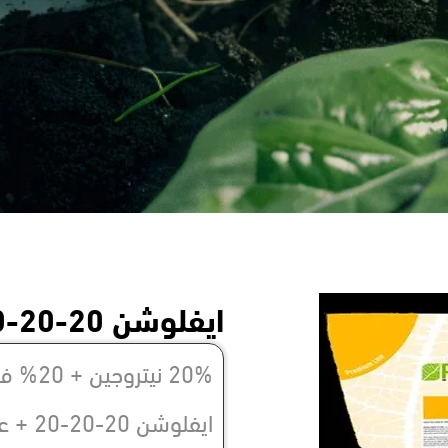
ايفلوشن 20-20-20 + عناصر صغرى
20% نيتروجين + 20% فوسفور +20% بوتاسيوم
ايفلو