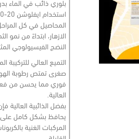
بلوري ذائب في الماء بدرج
المحاصيل في كل المراحل
الازهار، ابتداءً من نمو ال
النضج الفيسيولوجي المثا
صغرى تمتص رطوبة الهوا
فوري مما يحسن من فعالي
العالية.
يحافظ بشكل كامل على ف
المركبات الغنية بالكربون
القليلة.